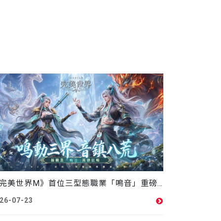
《完美世界M》首位三型態職業「鳴音」重磅來襲，限時活動送「如意麒麟」坐騎
26-07-23