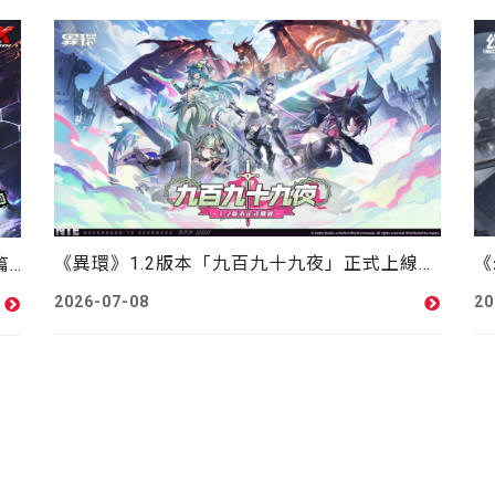
《異環》1.2版本「九百九十九夜」正式上線，全新S級角色「真紅」登場，解鎖豐富都市生活玩法！FANFANS CAFÉ合作公開
《女神異聞錄：夜幕魅影》X P5Fes聯動新篇章開啟，5.2.2版本「嫉妒與絕望的輪舞曲」上線
2026-07-08
20