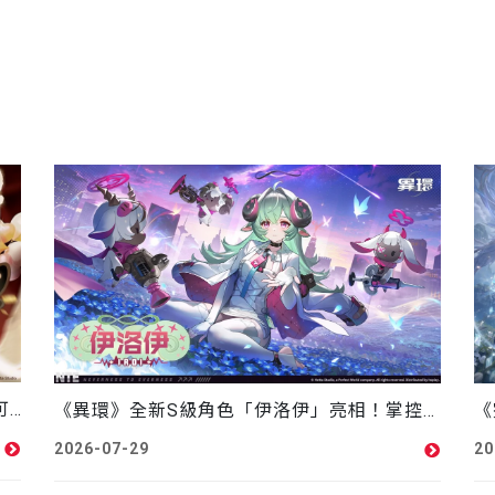
《幻塔》歡慶開服四週年，登入正式服最高可得20抽！ 6.2版本「虛無與夢境的座標」上線，全新擬態角色「格爾菲茵」登場
《異環》全新S級角色「伊洛伊」亮相！掌控夢境之力，開啟治療與復甦全新戰術
2026-07-29
20